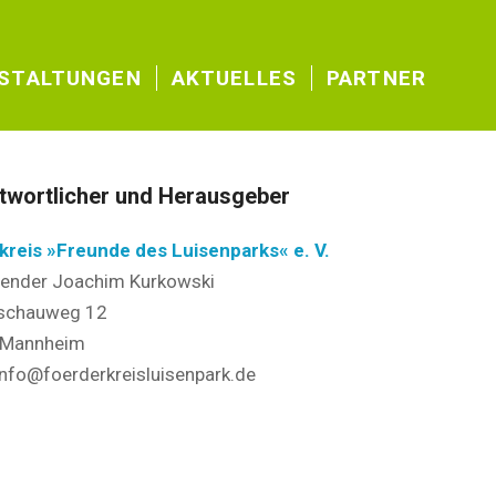
STALTUNGEN
AKTUELLES
PARTNER
twortlicher und Herausgeber
kreis »Freunde des Luisenparks« e. V.
zender Joachim Kurkowski
schauweg 12
 Mannheim
info@foerderkreisluisenpark.de