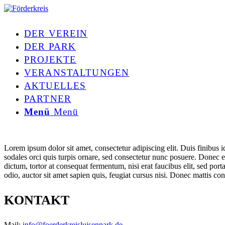
DER VEREIN
DER PARK
PROJEKTE
VERANSTALTUNGEN
AKTUELLES
PARTNER
Menü
Menü
Lorem ipsum dolor sit amet, consectetur adipiscing elit. Duis finibus i
sodales orci quis turpis ornare, sed consectetur nunc posuere. Donec 
dictum, tortor at consequat fermentum, nisi erat faucibus elit, sed port
odio, auctor sit amet sapien quis, feugiat cursus nisi. Donec mattis con
KONTAKT
Mail:
info@foerderkreisluisenpark.de