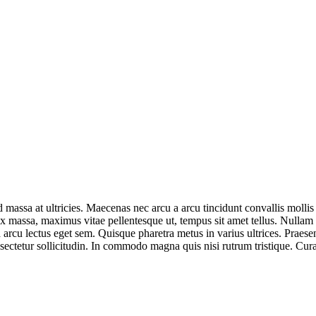
d massa at ultricies. Maecenas nec arcu a arcu tincidunt convallis molli
ex massa, maximus vitae pellentesque ut, tempus sit amet tellus. Nullam
a arcu lectus eget sem. Quisque pharetra metus in varius ultrices. Praesent
sectetur sollicitudin. In commodo magna quis nisi rutrum tristique. Curabi