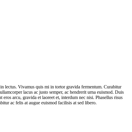
s in lectus. Vivamus quis mi in tortor gravida fermentum. Curabitur
 ullamcorper lacus ac justo semper, ac hendrerit urna euismod. Duis
 eros arcu, gravida et laoreet et, interdum nec nisi. Phasellus risus
tur ac felis at augue euismod facilisis at sed libero.